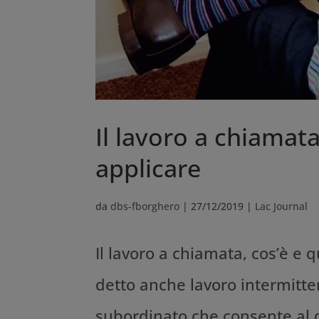
Il lavoro a chiamat
applicare
da
dbs-fborghero
|
27/12/2019
|
Lac Journal
Il lavoro a chiamata, cos’è e 
detto anche lavoro intermitten
subordinato che consente al da