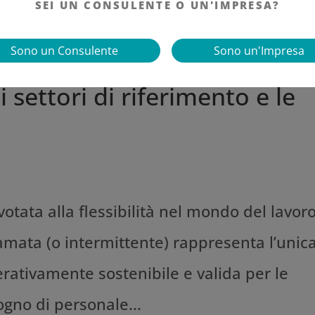
SEI UN CONSULENTE O UN'IMPRESA?
Sono un Consulente
Sono un'Impresa
 settori di riferimento e le
tata alla flessibilità nel mondo del lavoro
hiamata (o intermittente) rappresenta l’unic
tivamente sostenibile e valida per le
gno di personale...