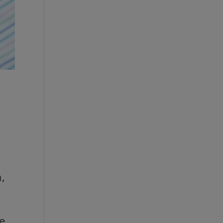
a,
le