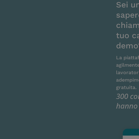
Sei u
sapere
chiam
tuo c
demo
La piatta
agilmente
lavoratori
adempime
gratuita.
300 co
hanno 