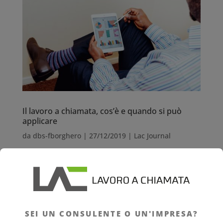
Il lavoro a chiamata, cos’è e quando si può
applicare
da
dbs-fborghero
|
27/12/2019
|
Lac Journal
Il lavoro a chiamata, cos’è e quando si
può applicare Il lavoro a chiamata,
detto anche lavoro intermittente o job
SEI UN CONSULENTE O UN'IMPRESA?