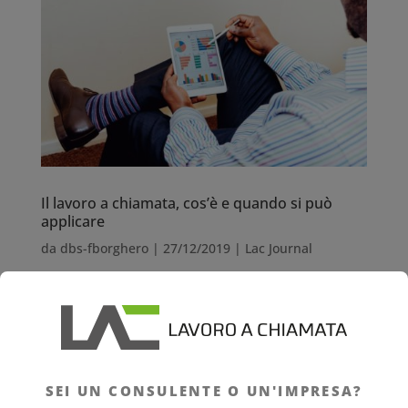
Il lavoro a chiamata, cos’è e quando si può
applicare
da
dbs-fborghero
|
27/12/2019
|
Lac Journal
Il lavoro a chiamata, cos’è e quando si
può applicare Il lavoro a chiamata,
detto anche lavoro intermittente o job
SEI UN CONSULENTE O UN'IMPRESA?