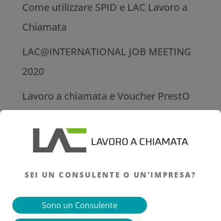
Come utilizzare SPID‌ ‌e‌ LAC ‌Lavoro‌ ‌a‌
‌Chiamata
LAC@INTERNATIONAL JOB MEETING
2020
Lavoro a chiamata e Voucher PrestO
messi a confronto
Lavoro a chiamata: i settori di
riferimento e le mansioni
SEI UN CONSULENTE O UN'IMPRESA?
Il lavoro a chiamata, cos’è e quando si
può applicare
Sono un Consulente