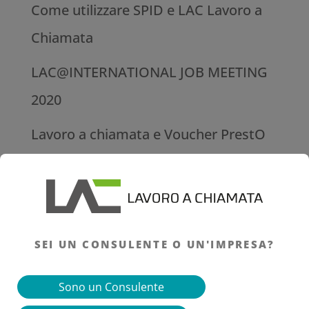
Come utilizzare SPID‌ ‌e‌ LAC ‌Lavoro‌ ‌a‌
‌Chiamata
LAC@INTERNATIONAL JOB MEETING
2020
Lavoro a chiamata e Voucher PrestO
messi a confronto
Lavoro a chiamata: i settori di
riferimento e le mansioni
SEI UN CONSULENTE O UN'IMPRESA?
Il lavoro a chiamata, cos’è e quando si
può applicare
Sono un Consulente