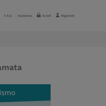
F.A.Q.
Assistenza
Accedi
Registrati
iamata
ismo