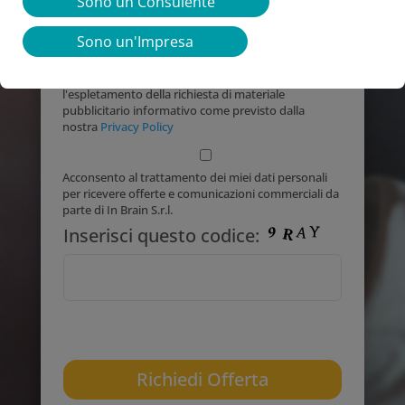
Sono un Consulente
Sono un'Impresa
Leggendo il presente modulo comprendi che i dati
inseriti saranno utilizzati esclusivamente per
l'espletamento della richiesta di materiale
pubblicitario informativo come previsto dalla
nostra
Privacy Policy
Acconsento al trattamento dei miei dati personali
per ricevere offerte e comunicazioni commerciali da
parte di In Brain S.r.l.
Inserisci questo codice:
Richiedi Offerta