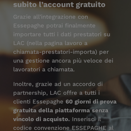
subito l’account gratuito
Grazie all’integrazione con
Essepaghe potrai finalmente
importare tutti i dati prestatori su
LAC (nella pagina lavoro a
chiamata-prestatori-importa) per
una gestione ancora più veloce dei
lavoratori a chiamata.
Inoltre, grazie ad un accordo di
partnership, LAC offre a tutti i
clienti Essepaghe
60 giorni di prova
gratuita della piattaforma senza
vincolo di acquisto.
Inserisci il
codice convenzione ESSEPAGHE al